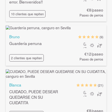
error. Bienvenidos!!
€8/paseo
10 clientes que repiten
Paseo de perros
Bruno
(9)
Guardería perruna
€12/paseo
2 clientes que repiten
Paseo de perros
Blanca
(21)
CUIDADO, PUEDE DESEAR
QUEDARSE CN SU
CUIDATITA
€8/paseo