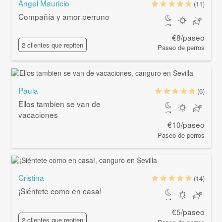
Angel Mauricio
(11)
Compañía y amor perruno
€8/paseo
2 clientes que repiten
Paseo de perros
Paula
(6)
Ellos tambien se van de
vacaciones
€10/paseo
Paseo de perros
Cristina
(14)
¡Siéntete como en casa!
€5/paseo
2 clientes que repiten