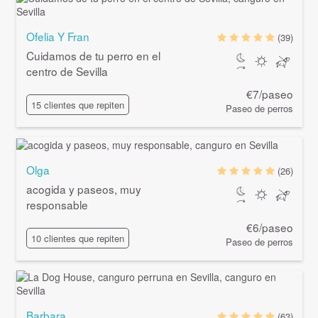
Ofelia Y Fran
(39)
Cuidamos de tu perro en el
centro de Sevilla
€7/paseo
15 clientes que repiten
Paseo de perros
Olga
(26)
acogida y paseos, muy
responsable
€6/paseo
10 clientes que repiten
Paseo de perros
Barbara
(63)