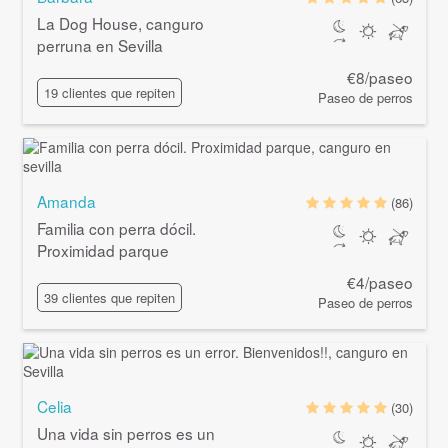
La Dog House, canguro
perruna en Sevilla
€8/paseo
19 clientes que repiten
Paseo de perros
Amanda
(86)
Familia con perra dócil.
Proximidad parque
€4/paseo
39 clientes que repiten
Paseo de perros
Celia
(30)
Una vida sin perros es un