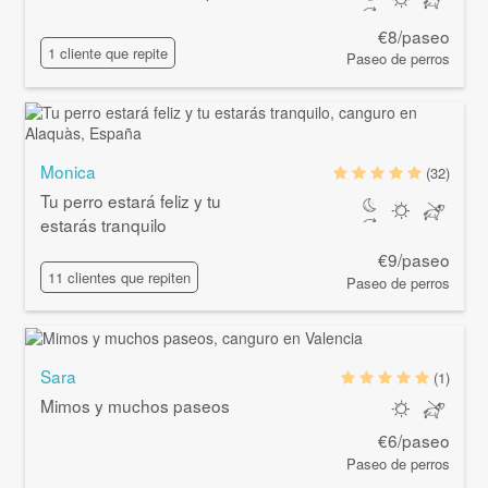
€8/paseo
1 cliente que repite
Paseo de perros
Monica
(32)
Tu perro estará feliz y tu
estarás tranquilo
€9/paseo
11 clientes que repiten
Paseo de perros
Sara
(1)
Mimos y muchos paseos
€6/paseo
Paseo de perros