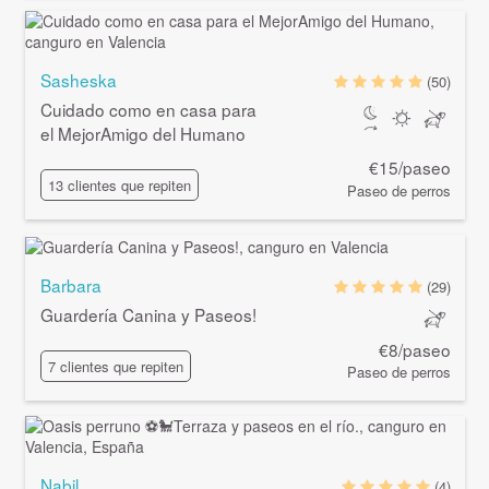
Sasheska
(50)
Cuidado como en casa para
el MejorAmigo del Humano
€15/paseo
13 clientes que repiten
Paseo de perros
Barbara
(29)
Guardería Canina y Paseos!
€8/paseo
7 clientes que repiten
Paseo de perros
Nabil
(4)