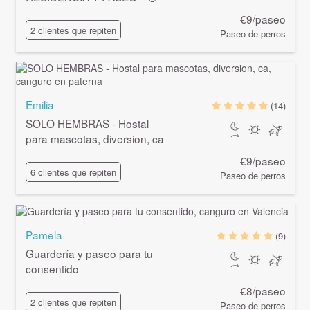
€9/paseo
2 clientes que repiten
Paseo de perros
Emilia
(14)
SOLO HEMBRAS - Hostal
para mascotas, diversion, ca
€9/paseo
6 clientes que repiten
Paseo de perros
Pamela
(9)
Guardería y paseo para tu
consentido
€8/paseo
2 clientes que repiten
Paseo de perros