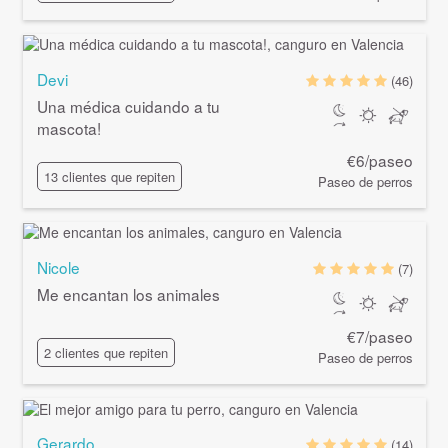
Devi
(46)
Una médica cuidando a tu
mascota!
€6/paseo
13 clientes que repiten
Paseo de perros
Nicole
(7)
Me encantan los animales
€7/paseo
2 clientes que repiten
Paseo de perros
Gerardo
(14)