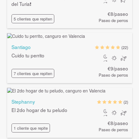
del Turia❗️
€8/paseo
5 clientes que repiten
Paseo de perros
Santiago
(22)
Cuido tu perrito
€9/paseo
7 clientes que repiten
Paseo de perros
Stephanny
(2)
El 2do hogar de tu peludo
€8/paseo
1 cliente que repite
Paseo de perros