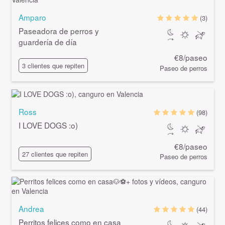
Amparo
(3)
Paseadora de perros y
guardería de día
€8/paseo
3 clientes que repiten
Paseo de perros
Ross
(98)
I LOVE DOGS :o)
€8/paseo
27 clientes que repiten
Paseo de perros
Andrea
(44)
Perritos felices como en casa