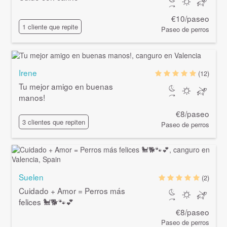
€10/paseo
1 cliente que repite
Paseo de perros
Irene
(12)
Tu mejor amigo en buenas
manos!
€8/paseo
3 clientes que repiten
Paseo de perros
Suelen
(2)
Cuidado + Amor = Perros más
felices 🐩🐕🐾💕
€8/paseo
Paseo de perros