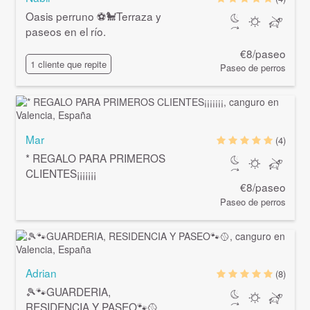
Oasis perruno ⚽🐩Terraza y
paseos en el río.
€8/paseo
1 cliente que repite
Paseo de perros
Mar
(4)
* REGALO PARA PRIMEROS
CLIENTES¡¡¡¡¡¡¡
€8/paseo
Paseo de perros
Adrian
(8)
🎾🐾GUARDERIA,
RESIDENCIA Y PASEO🐾🥎