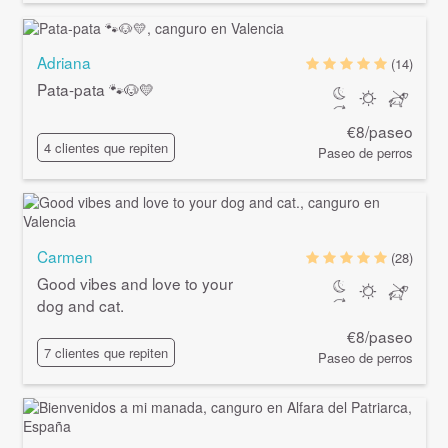
Adriana
(14)
Pata-pata 🐾🐶💛
€8/paseo
4 clientes que repiten
Paseo de perros
Carmen
(28)
Good vibes and love to your
dog and cat.
€8/paseo
7 clientes que repiten
Paseo de perros