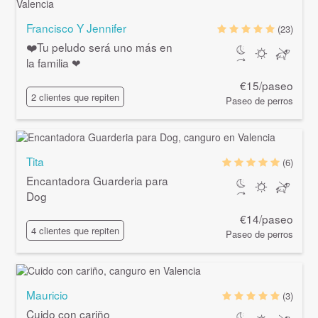
Francisco Y Jennifer
(23)
❤️Tu peludo será uno más en
la familia ❤
€15/paseo
2 clientes que repiten
Paseo de perros
Tita
(6)
Encantadora Guarderia para
Dog
€14/paseo
4 clientes que repiten
Paseo de perros
Mauricio
(3)
Cuido con cariño