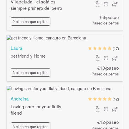
Villapeluda - el sofá es
siempre primero del perro
€6/paseo
2 clientes que repiten
Paseo de perros
Laura
(17)
pet friendly Home
€10/paseo
3 clientes que repiten
Paseo de perros
Andreina
(12)
Loving care for your fluffy
friend
€12/paseo
8 clientes que repiten
Paseo de perros