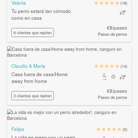
Valeria
(18)
Tu perro estará tan cómodo
como en casa
€8/paseo
6 clientes que repiten
Paseo de perros
Claudio & Maria
(14)
Casa fuera de casa/Home
away from home
€8/paseo
3 clientes que repiten
Paseo de perros
Felipe
(5)
La vida es mejor con un perro