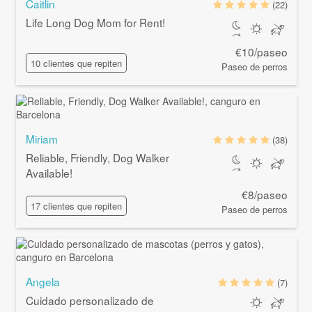
Caitlin
(22)
Life Long Dog Mom for Rent!
€10/paseo
10 clientes que repiten
Paseo de perros
Miriam
(38)
Reliable, Friendly, Dog Walker
Available!
€8/paseo
17 clientes que repiten
Paseo de perros
Angela
(7)
Cuidado personalizado de