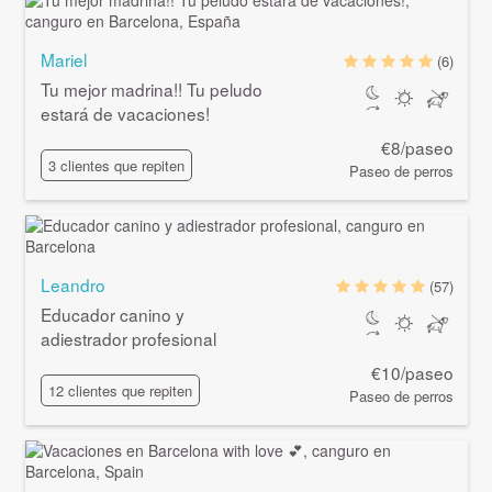
Mariel
(6)
Tu mejor madrina!! Tu peludo
estará de vacaciones!
€8/paseo
3 clientes que repiten
Paseo de perros
Leandro
(57)
Educador canino y
adiestrador profesional
€10/paseo
12 clientes que repiten
Paseo de perros