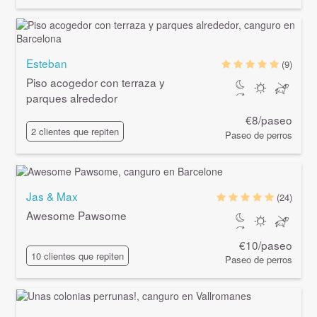
Esteban
(9)
Piso acogedor con terraza y
parques alrededor
€8/paseo
2 clientes que repiten
Paseo de perros
Jas & Max
(24)
Awesome Pawsome
€10/paseo
10 clientes que repiten
Paseo de perros