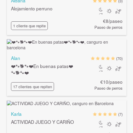
Aldana
(3)
Alojamiento perruno
€8/paseo
1 cliente que repite
Paseo de perros
Alan
(70)
❤️🐾🐕🐾❤️En buenas patas❤️
🐾🐕🐾❤️
€10/paseo
17 clientes que repiten
Paseo de perros
Karla
(7)
ACTIVIDAD JUEGO Y CARIÑO