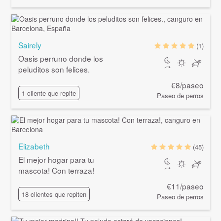
Sairely
(1)
Oasis perruno donde los
peluditos son felices.
€8/paseo
1 cliente que repite
Paseo de perros
Elizabeth
(45)
El mejor hogar para tu
mascota! Con terraza!
€11/paseo
18 clientes que repiten
Paseo de perros