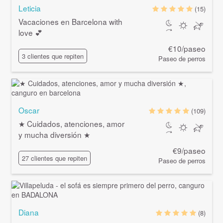
Leticia
(15)
Vacaciones en Barcelona with
love 💕
€10/paseo
3 clientes que repiten
Paseo de perros
Oscar
(109)
★ Cuidados, atenciones, amor
y mucha diversión ★
€9/paseo
27 clientes que repiten
Paseo de perros
Diana
(8)