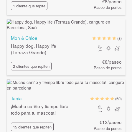
€8/paseo
1 cliente que repite
Paseo de perros
Mon & Chloe
(8)
Happy dog, Happy life
(Terraza Grande)
€8/paseo
2 clientes que repiten
Paseo de perros
Tania
(60)
¡Mucho cariño y tiempo libre
todo para tu mascota!
€12/paseo
15 clientes que repiten
Paseo de perros