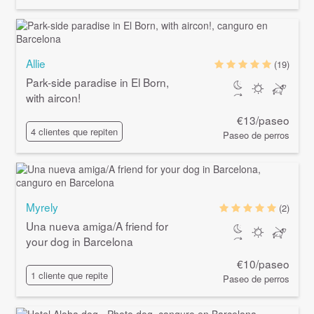
Allie
(19)
Park-side paradise in El Born,
with aircon!
€13/paseo
4 clientes que repiten
Paseo de perros
Myrely
(2)
Una nueva amiga/A friend for
your dog in Barcelona
€10/paseo
1 cliente que repite
Paseo de perros