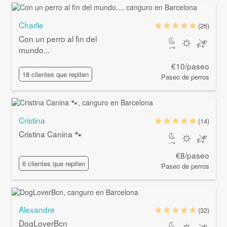
Charlie
(26)
Con un perro al fìn del
mundo...
€10/paseo
18 clientes que repiten
Paseo de perros
Cristina
(14)
Cristina Canina 🐾
€8/paseo
6 clientes que repiten
Paseo de perros
Alexandre
(32)
DogLoverBcn