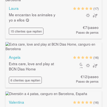
Laura
(17)
Me encantan los animales y
yo a ellos 😋
€7/paseo
15 clientes que repiten
Paseo de perros
Angela
(16)
Extra care, love and play at
BCN Dias Home
€12/paseo
6 clientes que repiten
Paseo de perros
Valentina
(16)