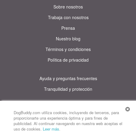
Sobre nosotros
Trabaja con nosotros
Prensa
Nuestro blog
Términos y condiciones
Política de privacidad
Ayuda y preguntas frecuentes
Tranquilidad y protección
© DogBuddy. Todos los derechos reservados.
Este sitio utiliza cookies
DogBuddy.com utiliza cookies, incluyendo de terceros, para
proporcionarte una experiencia óptima y para fines de
DogBuddy Estados Unidos
DogBuddy Reino Unido
publicidad. Al continuar navegando en nuestra web aceptas el
uso de cookies.
Leer más
.
DogBuddy Italia
DogBuddy Francia
DogBuddy Alemania