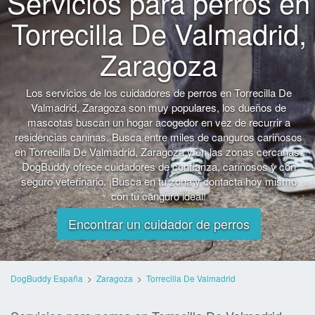
Servicios para perros en
Torrecilla De Valmadrid,
Zaragoza
Los servicios de los cuidadores de perros en Torrecilla De
Valmadrid, Zaragoza son muy populares, los dueños de
mascotas buscan un hogar acogedor en vez de recurrir a
residencias caninas. Busca entre miles de canguros cariñosos
en Torrecilla De Valmadrid, Zaragoza y en las zonas cercanas.
DogBuddy ofrece cuidadores de confianza, cariñosos y con
seguro veterinario. ¡Busca en tu zona y contacta hoy mismo
con tu canguro ideal!
Encontrar un cuidador de perros
DogBuddy España
>
Zaragoza
>
Torrecilla De Valmadrid