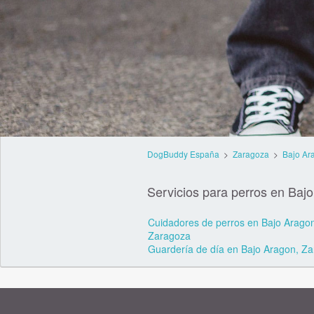
DogBuddy España
>
Zaragoza
>
Bajo Ar
Servicios para perros en Baj
Cuidadores de perros en Bajo Aragon
Zaragoza
Guardería de día en Bajo Aragon, Z