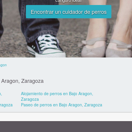
Encontrar un cuidador de perros
agon
o Aragon, Zaragoza
,
Alojamiento de perros en Bajo Aragon,
Zaragoza
aragoza
Paseo de perros en Bajo Aragon, Zaragoza