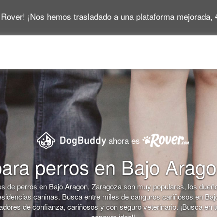
 Rover! ¡Nos hemos trasladado a una plataforma mejorada,
ahora es
para perros en Bajo Arag
res de perros en Bajo Aragon, Zaragoza son muy populares, los due
residencias caninas. Busca entre miles de canguros cariñosos en Ba
dores de confianza, cariñosos y con seguro veterinario. ¡Busca en 
canguro ideal!