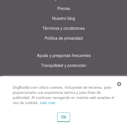
Prensa
Nuestro blog
Términos y condiciones
Política de privacidad
Ayuda y preguntas frecuentes
Tranquilidad y protección
© DogBuddy. Todos los derechos reservados.
Este sitio utiliza cookies
DogBuddy.com utiliza cookies, incluyendo de terceros, para
proporcionarte una experiencia óptima y para fines de
DogBuddy Estados Unidos
DogBuddy Reino Unido
publicidad. Al continuar navegando en nuestra web aceptas el
uso de cookies.
Leer más
.
DogBuddy Italia
DogBuddy Francia
DogBuddy Alemania
Ok
DogBuddy Suecia
DogBuddy Noruega
DogBuddy Países Bajos