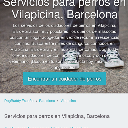
Servicios para perros en
Vilapicina, Barcelona
Los servicios de los cuidadores de perros en Vilapicina,
Barcelona son muy populares, los dueños de mascotas
buscan un hogar acogedor en vez de recurrir a residencias
caninas. Busca entre miles de canguros cariñosos en
Vilapicina, Barcelona y en las zonas cercanas. DogBuddy
ofrece cuidadores de confianza, cariñosos y con seguro
veterinario. ¡Busca en tu zona y contacta hoy mismo con tu
canguro ideal!
Encontrar un cuidador de perros
DogBuddy España
>
Barcelona
>
Vilapicina
Servicios para perros en Vilapicina, Barcelona