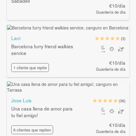
Sabadell
€10/día
Guardería de día
Lani
(3)
Barcelona furry friend walkies
service
€10/día
1 cliente que repite
Guardería de día
Jose Luis
(36)
Una casa llena de amor para
tu fiel amigo!
€10/día
6 clientes que repiten
Guardería de día