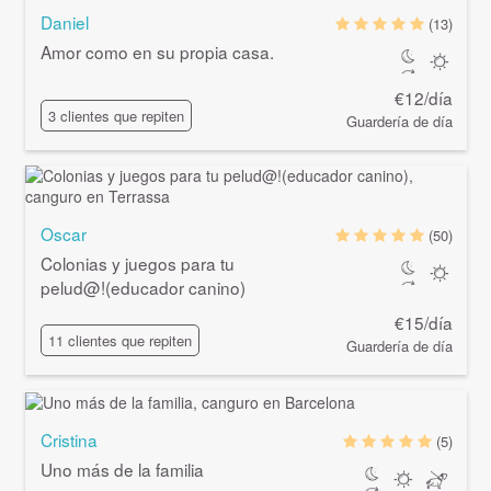
Daniel
(13)
Amor como en su propia casa.
€12/día
3 clientes que repiten
Guardería de día
Oscar
(50)
Colonias y juegos para tu
pelud@
!(educador canino)
€15/día
11 clientes que repiten
Guardería de día
Cristina
(5)
Uno más de la familia