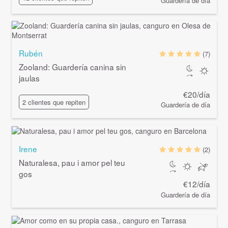
Guardería de día
Rubén
(7)
Zooland: Guardería canina sin
jaulas
€20/día
2 clientes que repiten
Guardería de día
Irene
(2)
Naturalesa, pau i amor pel teu
gos
€12/día
Guardería de día