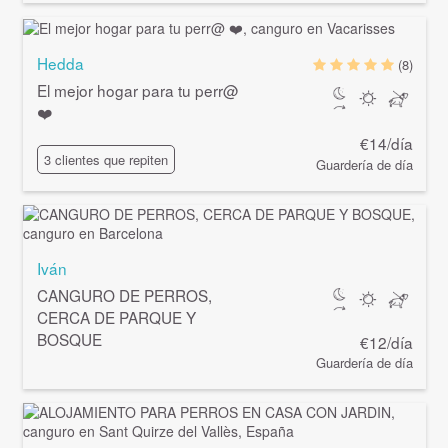
Hedda
(8)
El mejor hogar para tu
perr@
❤️
€14/día
3 clientes que repiten
Guardería de día
Iván
CANGURO DE PERROS,
CERCA DE PARQUE Y
BOSQUE
€12/día
Guardería de día