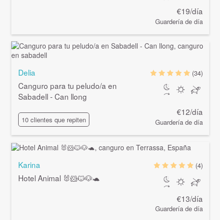
€19/día
Guardería de día
Delia
(34)
Canguro para tu peludo/a en
Sabadell - Can llong
€12/día
10 clientes que repiten
Guardería de día
Karina
(4)
Hotel Animal 🐰🐹🐱🐶🐢
€13/día
Guardería de día