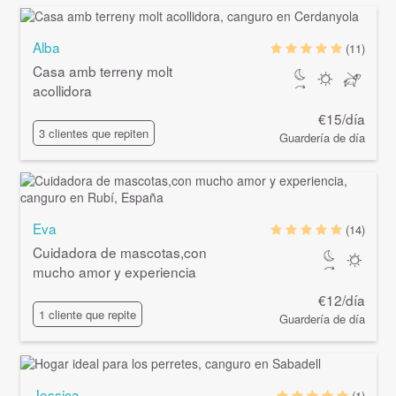
Alba
(11)
Casa amb terreny molt
acollidora
€15/día
3 clientes que repiten
Guardería de día
Eva
(14)
Cuidadora de mascotas,con
mucho amor y experiencia
€12/día
1 cliente que repite
Guardería de día
Jessica
(1)