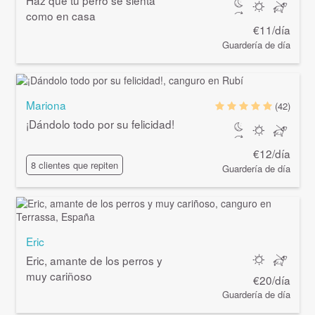
Haz que tu perro se sienta
como en casa
€11/día
Guardería de día
Mariona
(42)
¡Dándolo todo por su felicidad!
€12/día
8 clientes que repiten
Guardería de día
Eric
Eric, amante de los perros y
muy cariñoso
€20/día
Guardería de día