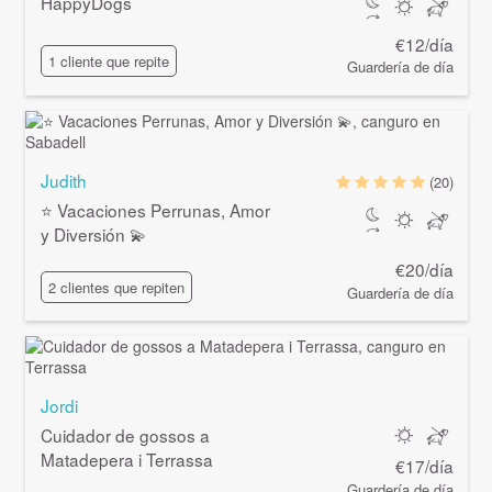
HappyDogs
€12/día
1 cliente que repite
Guardería de día
Judith
(20)
⭐️ Vacaciones Perrunas, Amor
y Diversión 💫
€20/día
2 clientes que repiten
Guardería de día
Jordi
Cuidador de gossos a
Matadepera i Terrassa
€17/día
Guardería de día