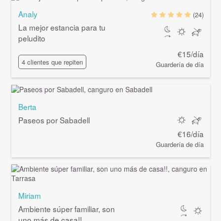
Analy
(24)
La mejor estancia para tu
peludito
€15/día
4 clientes que repiten
Guardería de día
Berta
Paseos por Sabadell
€16/día
Guardería de día
Miriam
Ambiente súper familiar, son
uno más de casa!!