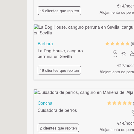
€14/noc
15 clientes que repiten
Alojamiento de perr
Barbara
(6
La Dog House, canguro
perruna en Sevilla
€17/noc
19 clientes que repiten
Alojamiento de perr
Concha
Cuidadora de perros
€14/noc
2 clientes que repiten
Alojamiento de perr