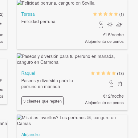
Teresa
(2)
(1)
Felicidad perruna
he
€15/noche
os
Alojamiento de perros
Raquel
(13)
Paseos y diversión para tu
perruno en manada
eo
€12/noche
os
3 clientes que repiten
Alojamiento de perros
Alejandro