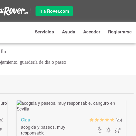
!
Ir a Rover.com
Servicios
Ayuda
Acceder
Registrarse
lla
jamiento, guardería de día o paseo
Olga
9)
(26)
acogida y paseos, muy
responsable