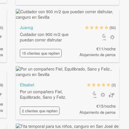
Juancg
0)
(50)
Cuidador con 900 m/2 que
puedan correr disfrutar
he
€11/noche
15 clientes que repiten
os
Alojamiento de perros
Elisabet
(9)
(3)
Por un compañero Fiel,
Equilibrado, Sano y Feliz.
he
€15/noche
os
2 clientes que repiten
Alojamiento de perros