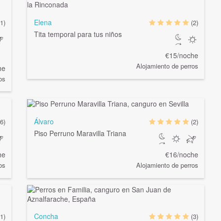
Elena
1)
(2)
Tita temporal para tus niños
€15/noche
Alojamiento de perros
he
os
Álvaro
(6)
(2)
Piso Perruno Maravilla Triana
he
€16/noche
os
Alojamiento de perros
Concha
1)
(3)