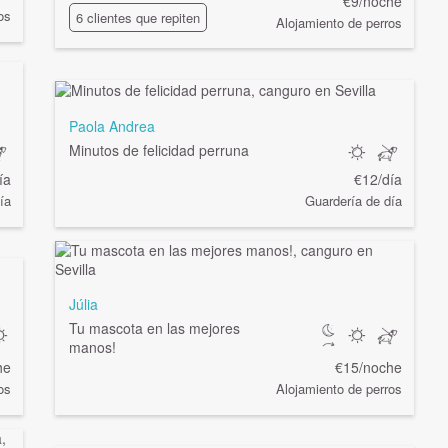
€9/noche
os
6 clientes que repiten
Alojamiento de perros
Paola Andrea
Minutos de felicidad perruna
ía
€12/día
ía
Guardería de día
Júlia
Tu mascota en las mejores
manos!
he
€15/noche
os
Alojamiento de perros