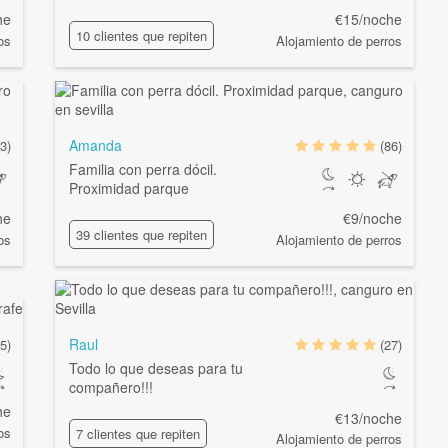
he
€15/noche
10 clientes que repiten
os
Alojamiento de perros
Amanda
3)
(86)
Familia con perra dócil.
Proximidad parque
he
€9/noche
39 clientes que repiten
os
Alojamiento de perros
Raul
(5)
(27)
Todo lo que deseas para tu
compañero!!!
he
€13/noche
os
7 clientes que repiten
Alojamiento de perros