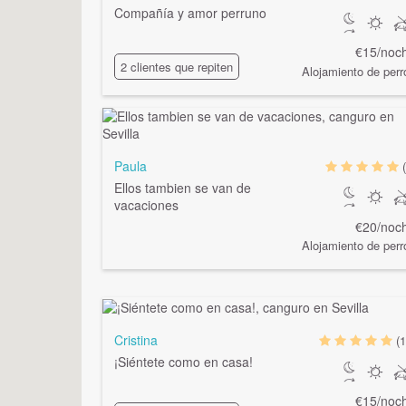
Compañía y amor perruno
€15/noc
2 clientes que repiten
Alojamiento de perr
Paula
Ellos tambien se van de
vacaciones
€20/noc
Alojamiento de perr
Cristina
(1
¡Siéntete como en casa!
€15/noc