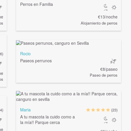
Perros en Familia
he
€13/noche
os
Alojamiento de perros
Rocio
(6)
Paseos perrunos
€8/paseo
he
Paseo de perros
os
Maria
4)
(23)
A tu mascota la cuido como a
la mía!! Parque cerca
he