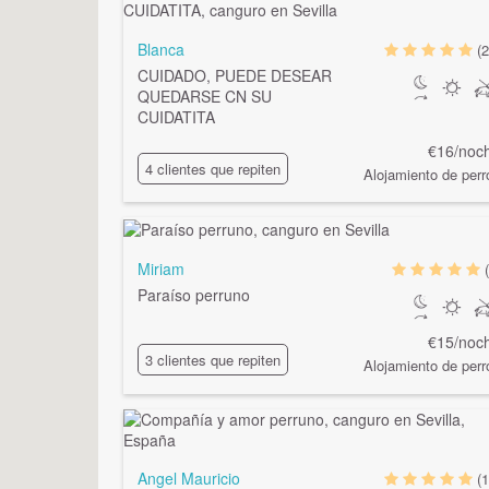
Blanca
(2
CUIDADO, PUEDE DESEAR
QUEDARSE CN SU
CUIDATITA
€16/noc
4 clientes que repiten
Alojamiento de perr
Miriam
Paraíso perruno
€15/noc
3 clientes que repiten
Alojamiento de perr
Angel Mauricio
(1