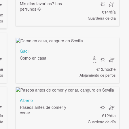
Mis días favoritos? Los
perrunos 🐶
€14/día
he
Guardería de día
os
Gadi
Como en casa
he
€13/noche
os
Alojamiento de perros
Alberto
Paseos antes de comer y
cenar
ía
€12/día
ía
Guardería de día