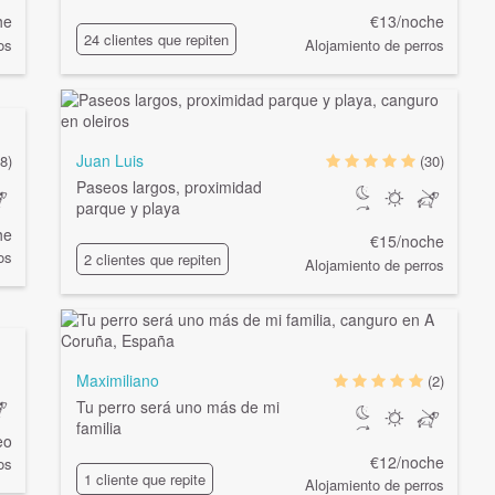
he
€13/noche
24 clientes que repiten
os
Alojamiento de perros
Juan Luis
8)
(30)
Paseos largos, proximidad
parque y playa
he
€15/noche
os
2 clientes que repiten
Alojamiento de perros
Maximiliano
(2)
Tu perro será uno más de mi
familia
eo
€12/noche
os
1 cliente que repite
Alojamiento de perros