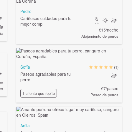
Pedro
Cariñosos cuidados para tu
mejor compi
ía
€15/noche
ía
Alojamiento de perros
Sofía
(1)
Paseos agradables para tu
perro
eo
€7/paseo
os
1 cliente que repite
Paseo de perros
Anita