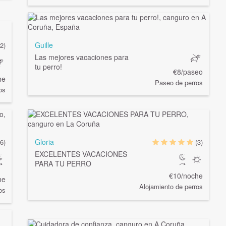
Guille
(2)
Las mejores vacaciones para
tu perro!
€8/paseo
he
Paseo de perros
os
Gloria
(6)
(3)
EXCELENTES VACACIONES
PARA TU PERRO
€10/noche
he
Alojamiento de perros
os