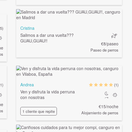
Cristina
(5)
Salimos a dar una vuelta???
GUAU,GUAU!!
€8/paseo
he
Paseo de perros
os
Andrea
(1)
(1)
Ven y disfruta la vida perruna
con nosotras
he
€15/noche
os
1 cliente que repite
Alojamiento de perros