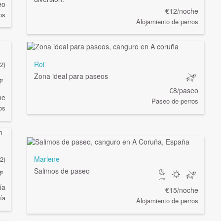
eo
€12/noche
os
Alojamiento de perros
Roi
(2)
Zona ideal para paseos
€8/paseo
he
Paseo de perros
os
Marlene
(2)
Salimos de paseo
ía
€15/noche
ía
Alojamiento de perros