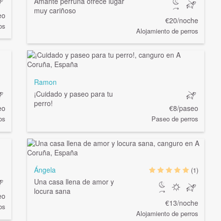
Amante perruna ofrece lugar
muy cariñoso
eo
€20/noche
os
Alojamiento de perros
Ramon
¡Cuidado y paseo para tu
perro!
eo
€8/paseo
os
Paseo de perros
Ángela
(1)
Una casa llena de amor y
locura sana
eo
€13/noche
os
Alojamiento de perros