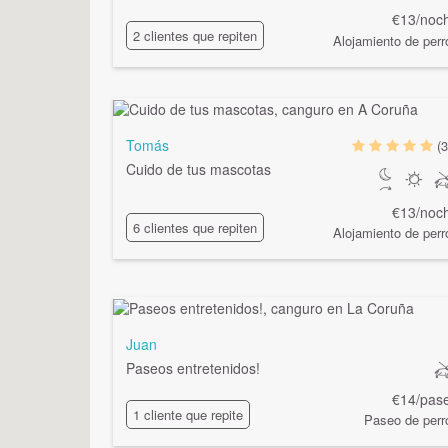
€13/noc
2 clientes que repiten
Alojamiento de perr
Tomás
(3
Cuido de tus mascotas
€13/noc
6 clientes que repiten
Alojamiento de perr
Juan
Paseos entretenidos!
€14/pas
1 cliente que repite
Paseo de perr