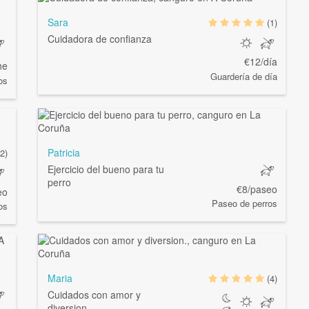
Sara
(1)
Cuidadora de confianza
€12/día
he
Guardería de día
os
Patricia
(2)
Ejercicio del bueno para tu
perro
€8/paseo
eo
Paseo de perros
os
Maria
(4)
Cuidados con amor y
diversion.