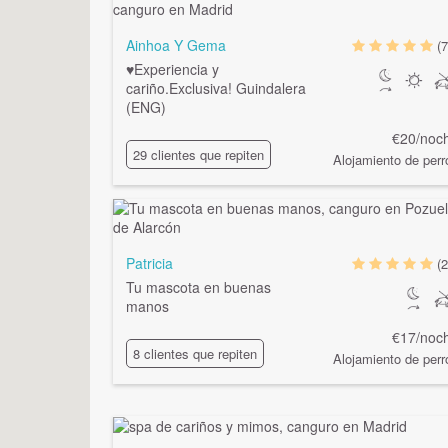
Ainhoa Y Gema
(7
♥Experiencia y
cariño.Exclusiva! Guindalera
(ENG)
€20/noc
29 clientes que repiten
Alojamiento de perr
Patricia
(2
Tu mascota en buenas
manos
€17/noc
8 clientes que repiten
Alojamiento de perr