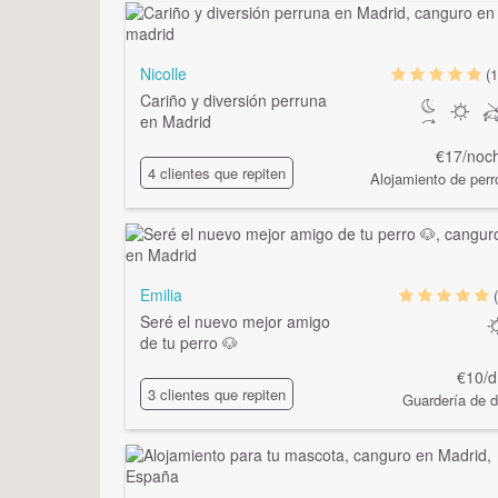
Nicolle
(1
Cariño y diversión perruna
en Madrid
€17/noc
4 clientes que repiten
Alojamiento de perr
Emilia
Seré el nuevo mejor amigo
de tu perro 🐶
€10/d
3 clientes que repiten
Guardería de d