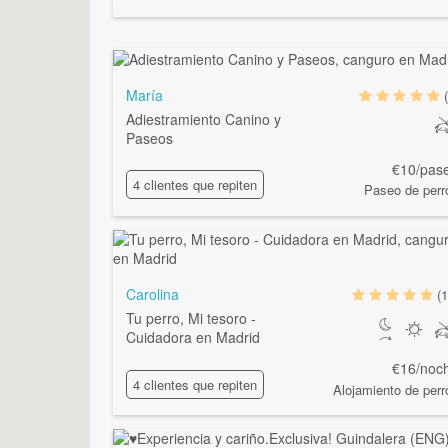
María
Adiestramiento Canino y
Paseos
€10/pas
4 clientes que repiten
Paseo de perr
Carolina
(1
Tu perro, Mi tesoro -
Cuidadora en Madrid
€16/noc
4 clientes que repiten
Alojamiento de perr