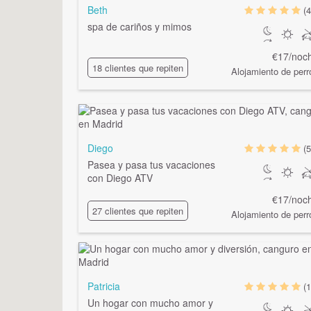
Beth
(4
spa de cariños y mimos
€17/noc
18 clientes que repiten
Alojamiento de perr
Diego
(5
Pasea y pasa tus vacaciones
con Diego ATV
€17/noc
27 clientes que repiten
Alojamiento de perr
Patricia
(1
Un hogar con mucho amor y