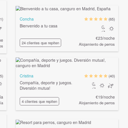
Concha
1)
(65)
Bienvenido a tu casa
€23/noche
he
24 clientes que repiten
Alojamiento de perros
os
Cristina
(5)
(40)
Compañía, deporte y juegos.
Diversión mutua!
ía
€19/noche
4 clientes que repiten
ía
Alojamiento de perros