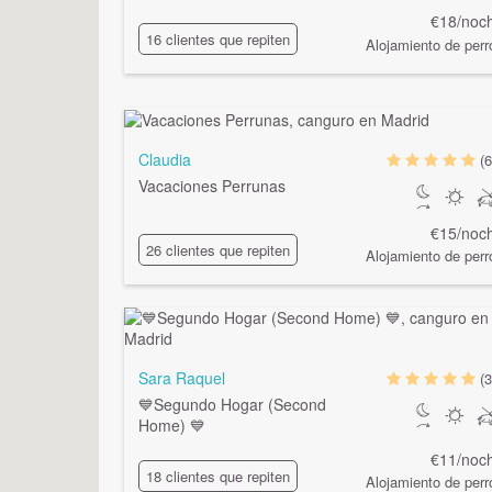
€18/noc
16 clientes que repiten
Alojamiento de perr
Claudia
(6
Vacaciones Perrunas
€15/noc
26 clientes que repiten
Alojamiento de perr
Sara Raquel
(3
💙Segundo Hogar (Second
Home) 💙
€11/noc
18 clientes que repiten
Alojamiento de perr