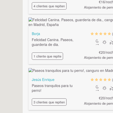
€16/noc
4 clientes que repiten
Alojamiento de perr
Borja
Felicidad Canina. Paseos,
guarderia de dia.
€20/noc
1 cliente que repite
Alojamiento de perr
Jesús Enrique
Paseos tranquilos para tu
perro!
€20/noc
3 clientes que repiten
Alojamiento de perr