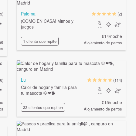
Paloma
3)
(2)
¡COMO EN CASA! Mimos y
juegos
€14/noche
1 cliente que repite
he
Alojamiento de perros
os
Lu
6)
(114)
Calor de hogar y familia para
tu mascota 🐶❤🐕
he
€15/noche
33 clientes que repiten
os
Alojamiento de perros