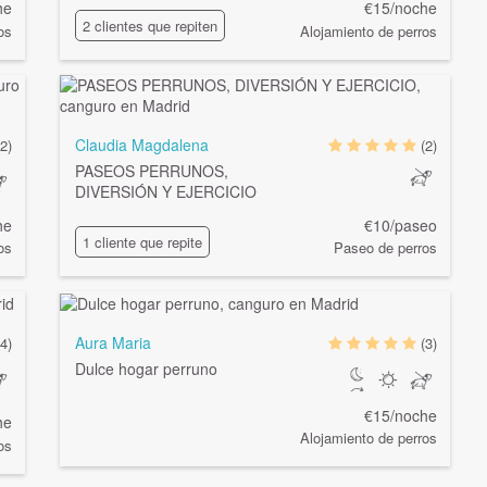
he
€15/noche
2 clientes que repiten
os
Alojamiento de perros
Claudia Magdalena
(2)
(2)
PASEOS PERRUNOS,
DIVERSIÓN Y EJERCICIO
he
€10/paseo
1 cliente que repite
os
Paseo de perros
Aura Maria
(4)
(3)
Dulce hogar perruno
€15/noche
he
Alojamiento de perros
os