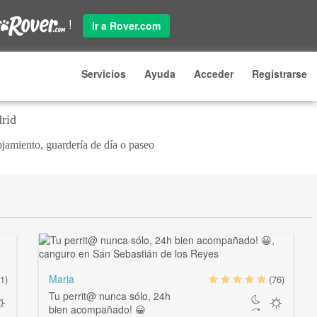
!
Ir a Rover.com
Servicios
Ayuda
Acceder
Registrarse
rid
jamiento, guardería de día o paseo
Maria
1)
(76)
Tu
perrit@
nunca sólo, 24h
bien acompañado! 😀