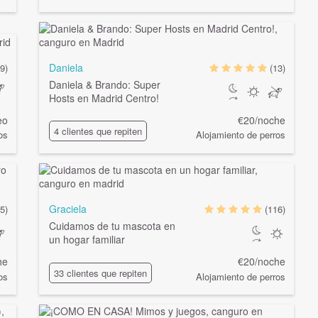
Daniela
(9)
(13)
Daniela & Brando: Super
Hosts en Madrid Centro!
eo
€20/noche
4 clientes que repiten
os
Alojamiento de perros
Graciela
5)
(116)
Cuidamos de tu mascota en
un hogar familiar
he
€20/noche
33 clientes que repiten
os
Alojamiento de perros