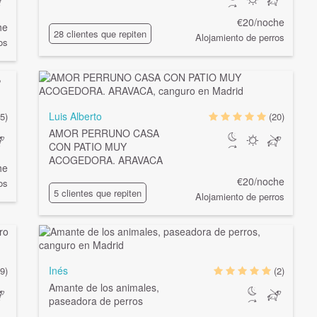
€20/noche
he
28 clientes que repiten
Alojamiento de perros
os
Luis Alberto
(5)
(20)
AMOR PERRUNO CASA
CON PATIO MUY
ACOGEDORA. ARAVACA
he
€20/noche
os
5 clientes que repiten
Alojamiento de perros
Inés
(9)
(2)
Amante de los animales,
paseadora de perros