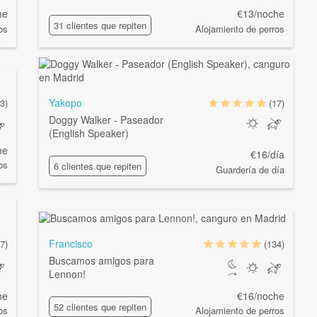
he
€13/noche
31 clientes que repiten
os
Alojamiento de perros
Yakopo
3)
(17)
Doggy Walker - Paseador
(English Speaker)
he
€16/día
os
6 clientes que repiten
Guardería de día
Francisco
7)
(134)
Buscamos amigos para
Lennon!
he
€16/noche
52 clientes que repiten
os
Alojamiento de perros