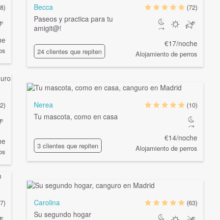
Becca
8)
(72)
Paseos y practica para tu
amigit@
!
he
€17/noche
os
24 clientes que repiten
Alojamiento de perros
Nerea
2)
(10)
Tu mascota, como en casa
€14/noche
he
3 clientes que repiten
Alojamiento de perros
os
Carolina
7)
(63)
Su segundo hogar