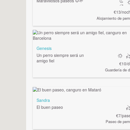
Maravillosos paseos 🌻🌱
€13/noc
Alojamiento de perr
Genesis
Un perro siempre será un
amigo fiel
€10/d
Guardería de d
Sandra
El buen paseo
€7/pas
Paseo de perr