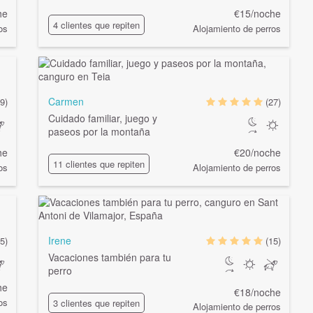
he
€15/noche
4 clientes que repiten
os
Alojamiento de perros
Carmen
(9)
(27)
Cuidado familiar, juego y
paseos por la montaña
he
€20/noche
11 clientes que repiten
os
Alojamiento de perros
Irene
(5)
(15)
Vacaciones también para tu
perro
he
€18/noche
os
3 clientes que repiten
Alojamiento de perros