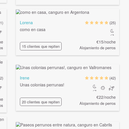
Lorena
1)
(25)
como en casa
he
€15/noche
15 clientes que repiten
os
Alojamiento de perros
Irene
2)
(42)
Unas colonias perrunas!
€22/noche
he
20 clientes que repiten
Alojamiento de perros
os