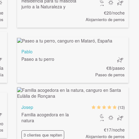
Residencia para tu mascota
junto a la Naturaleza y
he
€20/noche
os
Alojamiento de perros
Pablo
Paseo a tu perro
ía
€8/paseo
ía
Paseo de perros
Josep
(13)
Familia acogedora en la
natura
eo
€17/noche
os
3 clientes que repiten
Alojamiento de perros