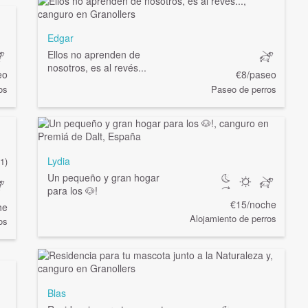
Edgar
Ellos no aprenden de
nosotros, es al revés...
eo
€8/paseo
os
Paseo de perros
Lydia
(1)
Un pequeño y gran hogar
para los 🐶!
€15/noche
he
Alojamiento de perros
os
Blas