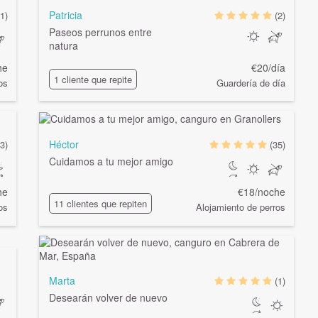
Patricia
(1)
(2)
Paseos perrunos entre
natura
he
€20/día
1 cliente que repite
os
Guardería de día
Héctor
(3)
(35)
Cuidamos a tu mejor amigo
he
€18/noche
11 clientes que repiten
os
Alojamiento de perros
Marta
(1)
Desearán volver de nuevo