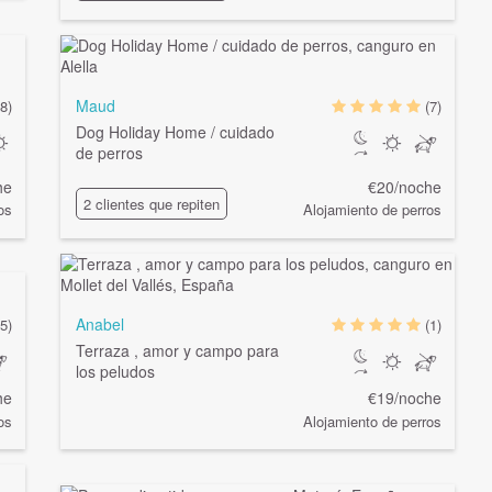
Maud
(8)
(7)
Dog Holiday Home / cuidado
de perros
he
€20/noche
2 clientes que repiten
os
Alojamiento de perros
Anabel
5)
(1)
Terraza , amor y campo para
los peludos
he
€19/noche
os
Alojamiento de perros