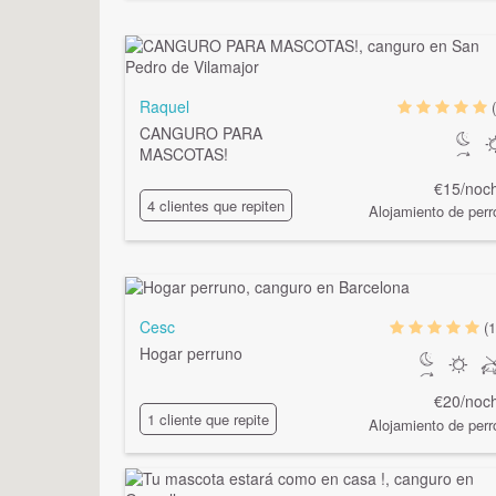
Raquel
CANGURO PARA
MASCOTAS!
€15/noc
4 clientes que repiten
Alojamiento de perr
Cesc
(1
Hogar perruno
€20/noc
1 cliente que repite
Alojamiento de perr