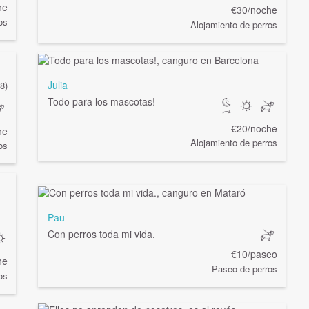
he
€30/noche
os
Alojamiento de perros
Julia
8)
Todo para los mascotas!
€20/noche
he
Alojamiento de perros
os
Pau
Con perros toda mi vida.
€10/paseo
he
Paseo de perros
os