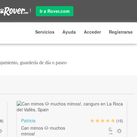
!
Ir a Rover.com
Servicios
Ayuda
Acceder
Registrarse
jamiento, guardería de día o paseo
Patricia
8)
(15)
Can mimos 🐶 muchos
mimos!