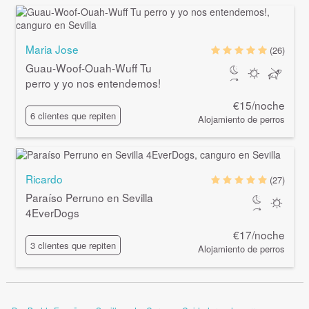
Maria Jose
(26)
Guau-Woof-Ouah-Wuff Tu
perro y yo nos entendemos!
€15/noche
6 clientes que repiten
Alojamiento de perros
Ricardo
(27)
Paraíso Perruno en Sevilla
4EverDogs
€17/noche
3 clientes que repiten
Alojamiento de perros