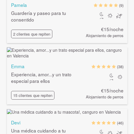
Pamela
(9)
Guardería y paseo para tu
consentido
€15/noche
2 clientes que repiten
Alojamiento de perros
Emma
(38)
Experiencia, amor...y un trato
especial para ellos
€15/noche
15 clientes que repiten
Alojamiento de perros
Devi
(46)
Una médica cuidando a tu