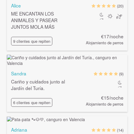
Alice
(20)
ME ENCANTAN LOS
ANIMALES Y PASEAR
JUNTOS MOLA MÁS
€17/noche
9 clientes que repiten
Alojamiento de perros
Sandra
(9)
Cariño y cuidados junto al
Jardín del Turía.
€15/noche
6 clientes que repiten
Alojamiento de perros
Adriana
(14)