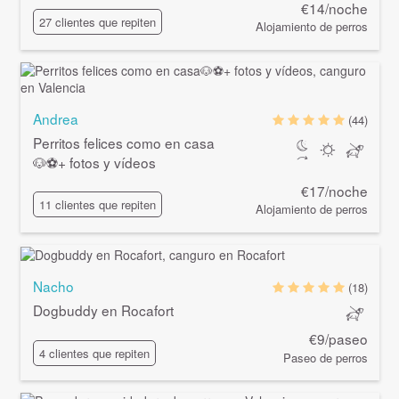
€14/noche
27 clientes que repiten
Alojamiento de perros
Andrea
(44)
Perritos felices como en casa
🐶⚽+ fotos y vídeos
€17/noche
11 clientes que repiten
Alojamiento de perros
Nacho
(18)
Dogbuddy en Rocafort
€9/paseo
4 clientes que repiten
Paseo de perros