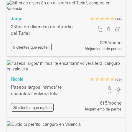
Jorge
(14)
24hrs de diversión en el jardín
del Turia❗️
€25/noche
5 clientes que repiten
Alojamiento de perros
Nicole
(59)
Paseos largos' mimos' te
encantará' volverá feliz
€15/noche
20 clientes que repiten
Alojamiento de perros