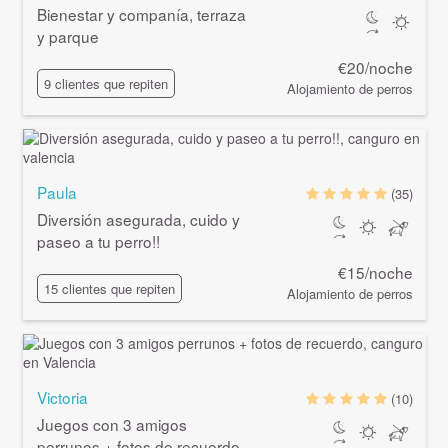
Bienestar y companía, terraza
y parque
€20/noche
9 clientes que repiten
Alojamiento de perros
Paula
(35)
Diversión asegurada, cuido y
paseo a tu perro!!
€15/noche
15 clientes que repiten
Alojamiento de perros
Victoria
(10)
Juegos con 3 amigos
perrunos + fotos de recuerdo