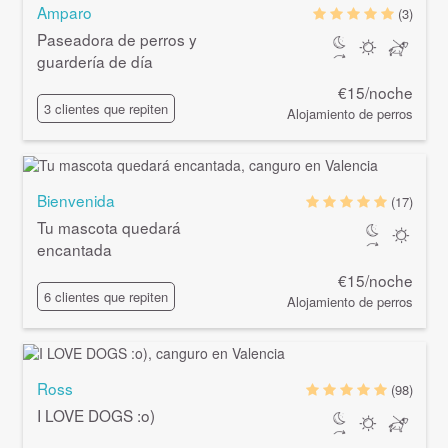
Amparo
(3)
Paseadora de perros y
guardería de día
€15/noche
3 clientes que repiten
Alojamiento de perros
Bienvenida
(17)
Tu mascota quedará
encantada
€15/noche
6 clientes que repiten
Alojamiento de perros
Ross
(98)
I LOVE DOGS :o)