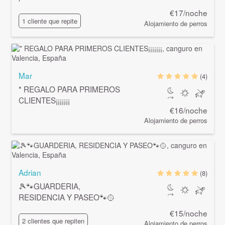
€17/noche
1 cliente que repite
Alojamiento de perros
Mar
(4)
* REGALO PARA PRIMEROS
CLIENTES¡¡¡¡¡¡¡
€16/noche
Alojamiento de perros
Adrian
(8)
🎾🐾GUARDERIA,
RESIDENCIA Y PASEO🐾🥎
€15/noche
2 clientes que repiten
Alojamiento de perros