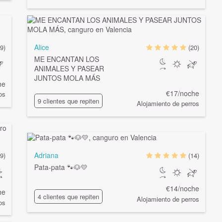
Alice
9)
(20)
ME ENCANTAN LOS
ANIMALES Y PASEAR
JUNTOS MOLA MÁS
he
€17/noche
os
9 clientes que repiten
Alojamiento de perros
Adriana
(9)
(14)
Pata-pata 🐾🐶💛
€14/noche
he
4 clientes que repiten
Alojamiento de perros
os