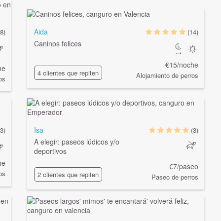
Aida
8)
(14)
Caninos felices
€15/noche
he
4 clientes que repiten
Alojamiento de perros
os
Isa
(3)
(3)
A elegir: paseos lúdicos y/o
deportivos
he
€7/paseo
os
2 clientes que repiten
Paseo de perros