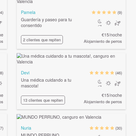
Pamela
4)
(9)
Guardería y paseo para tu
consentido
he
€15/noche
2 clientes que repiten
os
Alojamiento de perros
Devi
8)
(46)
Una médica cuidando a tu
mascota!
he
€15/noche
13 clientes que repiten
os
Alojamiento de perros
Nuria
(7)
(30)
MUNDO PERRUNO