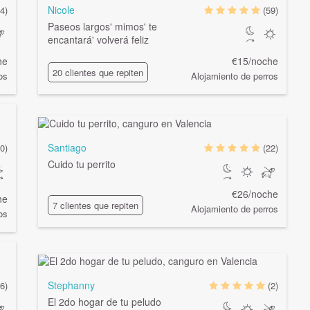
Nicole
4)
(59)
Paseos largos' mimos' te
encantará' volverá feliz
he
€15/noche
20 clientes que repiten
os
Alojamiento de perros
Santiago
0)
(22)
Cuido tu perrito
€26/noche
he
7 clientes que repiten
Alojamiento de perros
os
Stephanny
6)
(2)
El 2do hogar de tu peludo