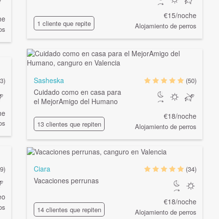
€15/noche
he
1 cliente que repite
Alojamiento de perros
os
Sasheska
(3)
(50)
Cuidado como en casa para
el MejorAmigo del Humano
he
€18/noche
os
13 clientes que repiten
Alojamiento de perros
Ciara
9)
(34)
Vacaciones perrunas
eo
€18/noche
os
14 clientes que repiten
Alojamiento de perros