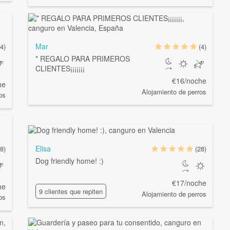
Mar
(4)
(4)
* REGALO PARA PRIMEROS
CLIENTES¡¡¡¡¡¡¡
€16/noche
he
Alojamiento de perros
os
Elisa
(8)
(28)
Dog friendly home! :)
€17/noche
he
9 clientes que repiten
Alojamiento de perros
os