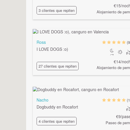
€15/noc
3 clientes que repiten
Alojamiento de perr
Ross
(9
I LOVE DOGS :o)
€14/noc
27 clientes que repiten
Alojamiento de perr
Nacho
(1
Dogbuddy en Rocafort
€9/pas
4 clientes que repiten
Paseo de perr