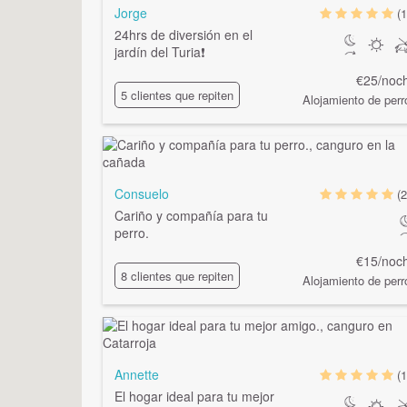
Jorge
(1
24hrs de diversión en el
jardín del Turia❗️
€25/noc
5 clientes que repiten
Alojamiento de perr
Consuelo
(2
Cariño y compañía para tu
perro.
€15/noc
8 clientes que repiten
Alojamiento de perr
Annette
(1
El hogar ideal para tu mejor