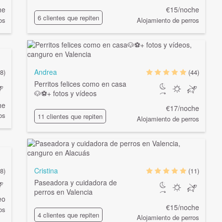
he
€15/noche
6 clientes que repiten
os
Alojamiento de perros
Andrea
8)
(44)
Perritos felices como en casa
🐶⚽+ fotos y vídeos
he
€17/noche
os
11 clientes que repiten
Alojamiento de perros
Cristina
8)
(11)
Paseadora y cuidadora de
perros en Valencia
eo
€15/noche
os
4 clientes que repiten
Alojamiento de perros