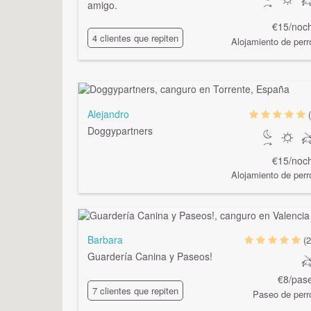
amigo.
€15/noc
4 clientes que repiten
Alojamiento de perr
Alejandro
Doggypartners
€15/noc
Alojamiento de perr
Barbara
(2
Guardería Canina y Paseos!
€8/pas
7 clientes que repiten
Paseo de perr