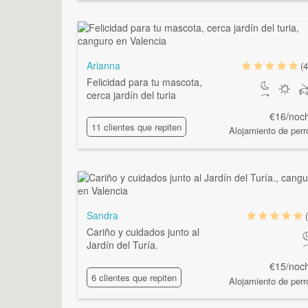
Arianna
(4
Felicidad para tu mascota,
cerca jardín del turia
€16/noc
11 clientes que repiten
Alojamiento de perr
Sandra
Cariño y cuidados junto al
Jardín del Turía.
€15/noc
6 clientes que repiten
Alojamiento de perr