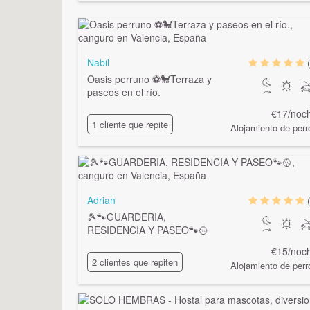
Nabil
Oasis perruno ⚽🐩Terraza y
paseos en el río.
€17/noc
1 cliente que repite
Alojamiento de perr
Adrian
🎾🐾GUARDERIA,
RESIDENCIA Y PASEO🐾🥎
€15/noc
2 clientes que repiten
Alojamiento de perr