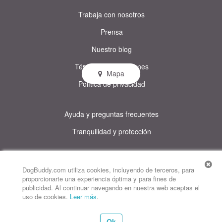
Trabaja con nosotros
Prensa
Nuestro blog
Términos y condiciones
Mapa
Política de privacidad
Ayuda y preguntas frecuentes
Tranquilidad y protección
© DogBuddy. Todos los derechos reservados.
Este sitio utiliza cookies
DogBuddy.com utiliza cookies, incluyendo de terceros, para
proporcionarte una experiencia óptima y para fines de
DogBuddy Estados Unidos
DogBuddy Reino Unido
DogBuddy Italia
publicidad. Al continuar navegando en nuestra web aceptas el
uso de cookies.
Leer más
.
DogBuddy Francia
DogBuddy Alemania
DogBuddy Suecia
Ok