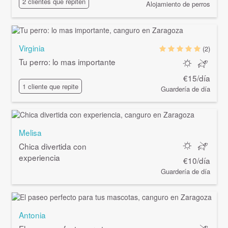
2 clientes que repiten
Alojamiento de perros
Virginia
(2)
Tu perro: lo mas importante
€15/día
1 cliente que repite
Guardería de día
Melisa
Chica divertida con
experiencia
€10/día
Guardería de día
Antonia