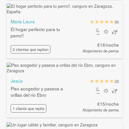
Maria Laura
(6)
El hogar perfecto para tu
perro!!
€16/noche
2 clientes que repiten
Alojamiento de perros
Jesús
(2)
Piso acogedor y paseos a
orillas del río Ebro
€15/noche
1 cliente que repite
Alojamiento de perros