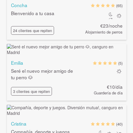
Concha
(65)
Bienvenido a tu casa
€23/noche
24 clientes que repiten
Alojamiento de perros
Emilia
(5)
Seré el nuevo mejor amigo de
tu perro 🐶
€10/día
3 clientes que repiten
Guardería de día
Cristina
(40)
Compañía, deporte y juegos.