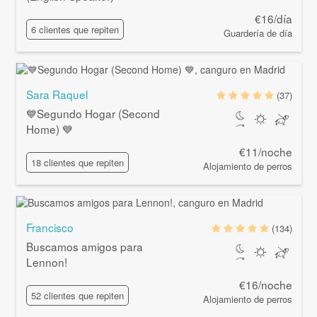
€16/día
6 clientes que repiten
Guardería de día
Sara Raquel
(37)
💙Segundo Hogar (Second
Home) 💙
€11/noche
18 clientes que repiten
Alojamiento de perros
Francisco
(134)
Buscamos amigos para
Lennon!
€16/noche
52 clientes que repiten
Alojamiento de perros