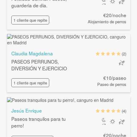
guarderia de dia.
€20/noche
1 cliente que repite
Alojamiento de perros
Claudia Magdalena
(2)
PASEOS PERRUNOS,
DIVERSIÓN Y EJERCICIO
€10/paseo
1 cliente que repite
Paseo de perros
Jesús Enrique
(4)
Paseos tranquilos para tu
perro!
€20/noche