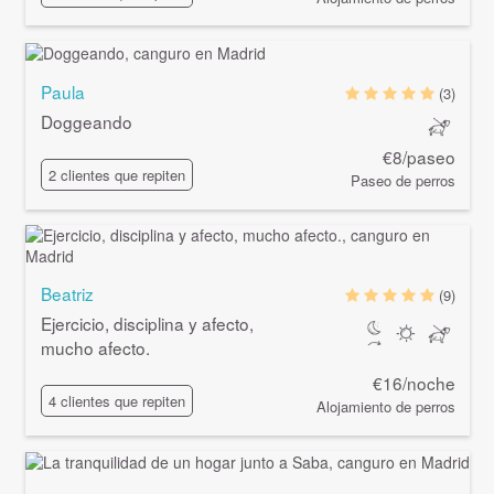
Paula
(3)
Doggeando
€8/paseo
2 clientes que repiten
Paseo de perros
Beatriz
(9)
Ejercicio, disciplina y afecto,
mucho afecto.
€16/noche
4 clientes que repiten
Alojamiento de perros