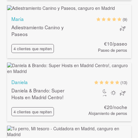
María
(9)
Adiestramiento Canino y
Paseos
€10/paseo
4 clientes que repiten
Paseo de perros
Daniela
(13)
Daniela & Brando: Super
Hosts en Madrid Centro!
€20/noche
4 clientes que repiten
Alojamiento de perros