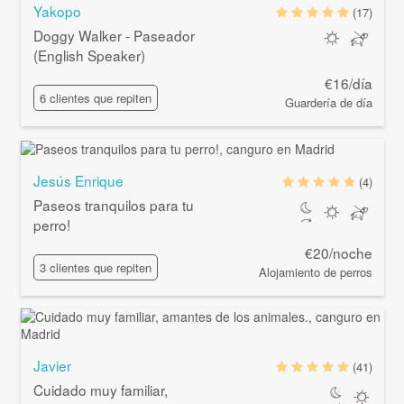
Yakopo
(17)
Doggy Walker - Paseador
(English Speaker)
€16/día
6 clientes que repiten
Guardería de día
Jesús Enrique
(4)
Paseos tranquilos para tu
perro!
€20/noche
3 clientes que repiten
Alojamiento de perros
Javier
(41)
Cuidado muy familiar,