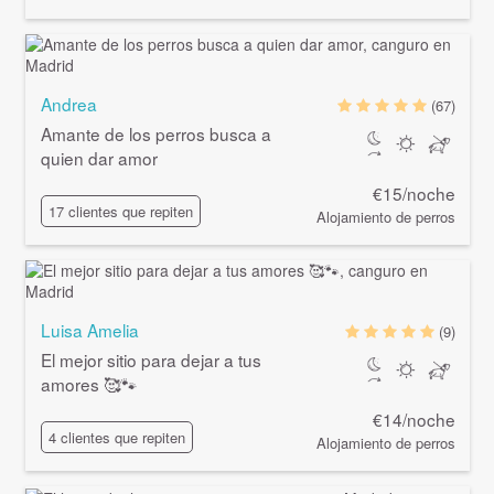
Andrea
(67)
Amante de los perros busca a
quien dar amor
€15/noche
17 clientes que repiten
Alojamiento de perros
Luisa Amelia
(9)
El mejor sitio para dejar a tus
amores 🥰🐾
€14/noche
4 clientes que repiten
Alojamiento de perros