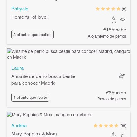
Patrycia
(8)
Home full of love!
€15/noche
3 clientes que repiten
Alojamiento de perros
Laura
Amante de perro busca bestie
para conocer Madrid
€6/paseo
1 cliente que repite
Paseo de perros
Andrea
(38)
Mary Poppins & Mom