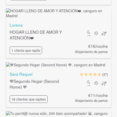
Lorena
HOGAR LLENO DE AMOR Y
ATENCIÓN❤️
€16/noche
1 cliente que repite
Alojamiento de perros
Sara Raquel
(37)
💙Segundo Hogar (Second
Home) 💙
€11/noche
18 clientes que repiten
Alojamiento de perros