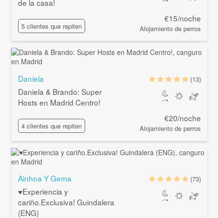
de la casa!
€15/noche
5 clientes que repiten
Alojamiento de perros
Daniela
(13)
Daniela & Brando: Super
Hosts en Madrid Centro!
€20/noche
4 clientes que repiten
Alojamiento de perros
Ainhoa Y Gema
(73)
♥Experiencia y
cariño.Exclusiva! Guindalera
(ENG)