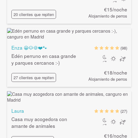
€15/noche
20 clientes que repiten
Alojamiento de perros
Enza 😀🐶🍪❤️🐾
(98)
Edén perruno en casa grande
y parques cercanos :-)
€18/noche
27 clientes que repiten
Alojamiento de perros
Laura
(27)
Casa muy acogedora con
amante de animales
€16/noche