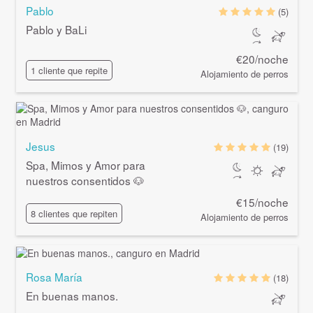
Pablo
(5)
Pablo y BaLi
€20/noche
1 cliente que repite
Alojamiento de perros
Jesus
(19)
Spa, Mimos y Amor para
nuestros consentidos 🐶
€15/noche
8 clientes que repiten
Alojamiento de perros
Rosa María
(18)
En buenas manos.