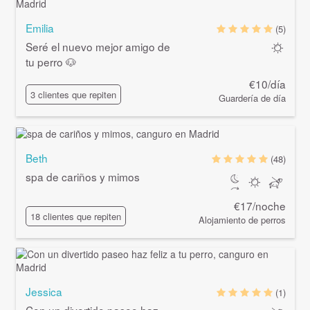
Emilia
(5)
Seré el nuevo mejor amigo de
tu perro 🐶
€10/día
3 clientes que repiten
Guardería de día
Beth
(48)
spa de cariños y mimos
€17/noche
18 clientes que repiten
Alojamiento de perros
Jessica
(1)