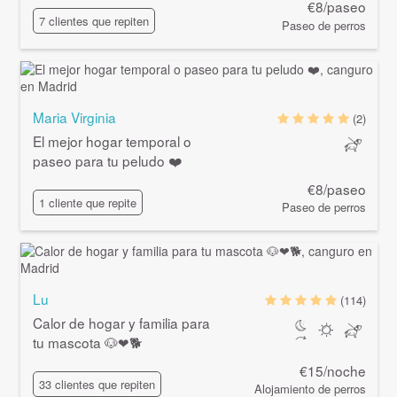
€8/paseo
7 clientes que repiten
Paseo de perros
Maria Virginia
(2)
El mejor hogar temporal o
paseo para tu peludo ❤️
€8/paseo
1 cliente que repite
Paseo de perros
Lu
(114)
Calor de hogar y familia para
tu mascota 🐶❤🐕
€15/noche
33 clientes que repiten
Alojamiento de perros