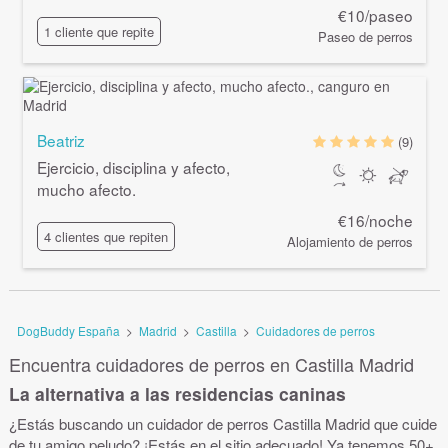
€10/paseo
1 cliente que repite
Paseo de perros
Beatriz
(9)
Ejercicio, disciplina y afecto,
mucho afecto.
€16/noche
4 clientes que repiten
Alojamiento de perros
DogBuddy España
>
Madrid
>
Castilla
>
Cuidadores de perros
Encuentra cuidadores de perros en Castilla Madrid
La alternativa a las residencias caninas
¿Estás buscando un cuidador de perros Castilla Madrid que cuide
de tu amigo peludo? ¡Estás en el sitio adecuado! Ya tenemos 50+