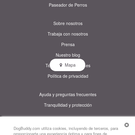
Paseador de Perros
Sobre nosotros
Trabaja con nosotros
Prensa
Nuestro blog
Mapa
Términos y condiciones
Política de privacidad
Ayuda y preguntas frecuentes
Tranquilidad y protección
© DogBuddy. Todos los derechos reservados.
Este sitio utiliza cookies
DogBuddy.com utiliza cookies, incluyendo de terceros, para
proporcionarte una experiencia óptima y para fines de