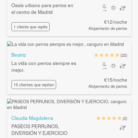
Oasis urbano para perros en
el centro de Madrid
€12/noche
1 cliente que repite
Alojamiento de perros
Beatriz
(22)
La vida con perros siempre es
mejor.
€15/noche
15 clientes que repiten
Alojamiento de perros
Claudia Magdalena
(2)
PASEOS PERRUNOS,
DIVERSIÓN Y EJERCICIO