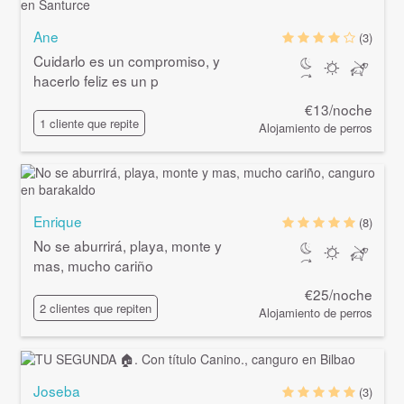
Ane
(3)
Cuidarlo es un compromiso, y
hacerlo feliz es un p
€13/noche
1 cliente que repite
Alojamiento de perros
Enrique
(8)
No se aburrirá, playa, monte y
mas, mucho cariño
€25/noche
2 clientes que repiten
Alojamiento de perros
Joseba
(3)