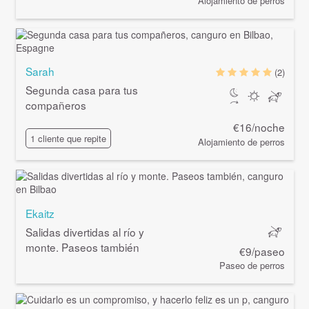
Alojamiento de perros
Sarah
(2)
Segunda casa para tus
compañeros
€16/noche
1 cliente que repite
Alojamiento de perros
Ekaitz
Salidas divertidas al río y
monte. Paseos también
€9/paseo
Paseo de perros