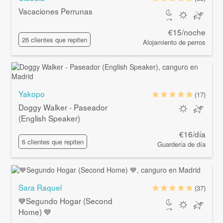
Vacaciones Perrunas
€15/noche
26 clientes que repiten
Alojamiento de perros
Yakopo
(17)
Doggy Walker - Paseador
(English Speaker)
€16/día
6 clientes que repiten
Guardería de día
Sara Raquel
(37)
💙Segundo Hogar (Second
Home) 💙