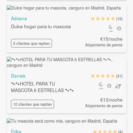
Adriana
(15)
Dulce hogar para tu mascota
€15/noche
3 clientes que repiten
Alojamiento de perros
Danais
(31)
🐾🐾HOTEL PARA TU
MASCOTA 6 ESTRELLAS 🐾🐾
€13/noche
12 clientes que repiten
Alojamiento de perros
Erika
(4)