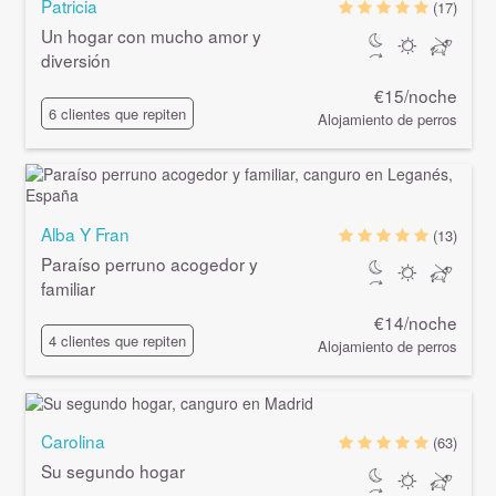
Patricia
(17)
Un hogar con mucho amor y
diversión
€15/noche
6 clientes que repiten
Alojamiento de perros
Alba Y Fran
(13)
Paraíso perruno acogedor y
familiar
€14/noche
4 clientes que repiten
Alojamiento de perros
Carolina
(63)
Su segundo hogar