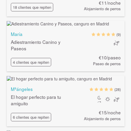
€11/noche
18 clientes que repiten
Alojamiento de perros
María
(9)
Adiestramiento Canino y
Paseos
€10/paseo
4 clientes que repiten
Paseo de perros
Mªángeles
(28)
El hogar perfecto para tu
amiguito
€15/noche
6 clientes que repiten
Alojamiento de perros