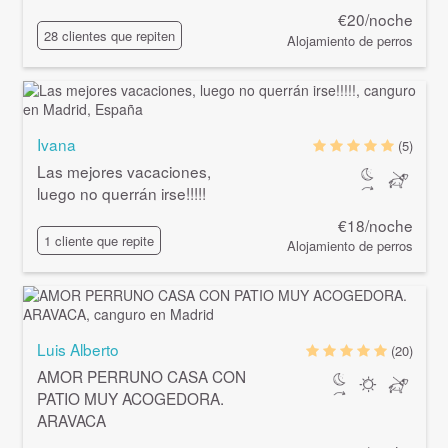
€20/noche
28 clientes que repiten
Alojamiento de perros
Ivana
(5)
Las mejores vacaciones,
luego no querrán irse!!!!!
€18/noche
1 cliente que repite
Alojamiento de perros
Luis Alberto
(20)
AMOR PERRUNO CASA CON
PATIO MUY ACOGEDORA.
ARAVACA