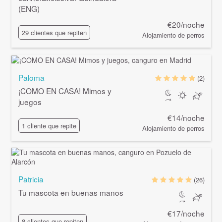
(ENG)
€20/noche
29 clientes que repiten
Alojamiento de perros
Paloma
(2)
¡COMO EN CASA! Mimos y
juegos
€14/noche
1 cliente que repite
Alojamiento de perros
Patricia
(26)
Tu mascota en buenas manos
€17/noche
8 clientes que repiten