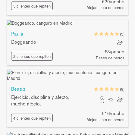
€20/noche
5 clientes que repiten
Alojamiento de perros
Paula
(3)
Doggeando
€8/paseo
2 clientes que repiten
Paseo de perros
Beatriz
(9)
Ejercicio, disciplina y afecto,
mucho afecto.
€16/noche
4 clientes que repiten
Alojamiento de perros