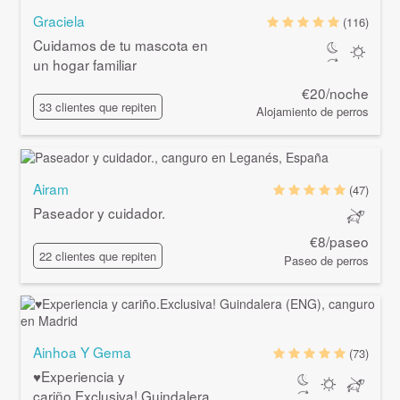
Graciela
(116)
Cuidamos de tu mascota en
un hogar familiar
€20/noche
33 clientes que repiten
Alojamiento de perros
Airam
(47)
Paseador y cuidador.
€8/paseo
22 clientes que repiten
Paseo de perros
Ainhoa Y Gema
(73)
♥Experiencia y
cariño.Exclusiva! Guindalera