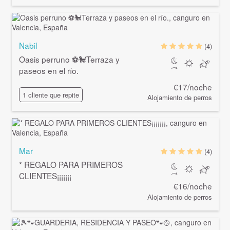
Nabil
(4)
Oasis perruno ⚽🐩Terraza y
paseos en el río.
€17/noche
1 cliente que repite
Alojamiento de perros
Mar
(4)
* REGALO PARA PRIMEROS
CLIENTES¡¡¡¡¡¡¡
€16/noche
Alojamiento de perros