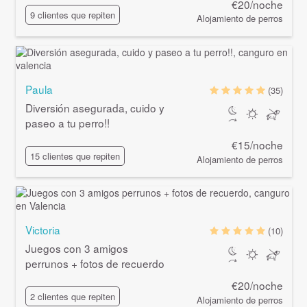
€20/noche
9 clientes que repiten
Alojamiento de perros
Paula
(35)
Diversión asegurada, cuido y
paseo a tu perro!!
€15/noche
15 clientes que repiten
Alojamiento de perros
Victoria
(10)
Juegos con 3 amigos
perrunos + fotos de recuerdo
€20/noche
2 clientes que repiten
Alojamiento de perros