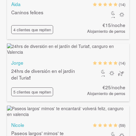
Aida
(14)
Caninos felices
€15/noche
4 clientes que repiten
Alojamiento de perros
Jorge
(14)
24hrs de diversión en el jardín
del Turia❗️
€25/noche
5 clientes que repiten
Alojamiento de perros
Nicole
(59)
Paseos largos' mimos' te