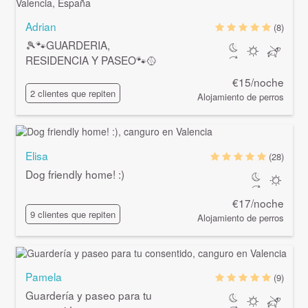
Adrian
(8)
🎾🐾GUARDERIA,
RESIDENCIA Y PASEO🐾🥎
€15/noche
2 clientes que repiten
Alojamiento de perros
Elisa
(28)
Dog friendly home! :)
€17/noche
9 clientes que repiten
Alojamiento de perros
Pamela
(9)
Guardería y paseo para tu