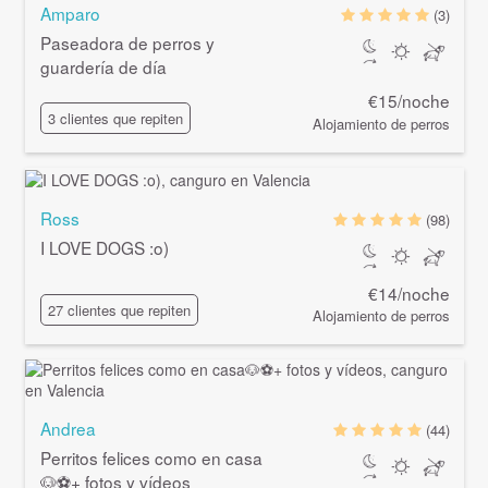
Amparo
(3)
Paseadora de perros y
guardería de día
€15/noche
3 clientes que repiten
Alojamiento de perros
Ross
(98)
I LOVE DOGS :o)
€14/noche
27 clientes que repiten
Alojamiento de perros
Andrea
(44)
Perritos felices como en casa
🐶⚽+ fotos y vídeos