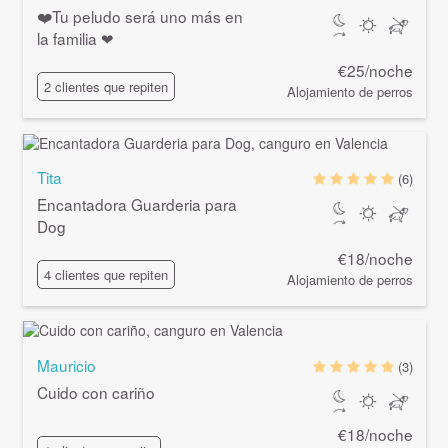
❤️Tu peludo será uno más en
la familia ❤
€25/noche
2 clientes que repiten
Alojamiento de perros
Tita
(6)
Encantadora Guarderia para
Dog
€18/noche
4 clientes que repiten
Alojamiento de perros
Mauricio
(3)
Cuido con cariño
€18/noche