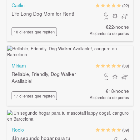
Caitlin
(22)
Life Long Dog Mom for Rent!
€22/noche
10 clientes que repiten
Alojamiento de perros
Miriam
(38)
Reliable, Friendly, Dog Walker
Available!
€18/noche
17 clientes que repiten
Alojamiento de perros
Rocio
(39)
¡Un segundo hogar para tu