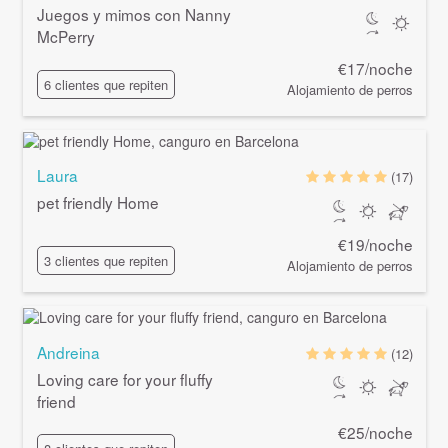
Juegos y mimos con Nanny
McPerry
€17/noche
6 clientes que repiten
Alojamiento de perros
Laura
(17)
pet friendly Home
€19/noche
3 clientes que repiten
Alojamiento de perros
Andreina
(12)
Loving care for your fluffy
friend
€25/noche