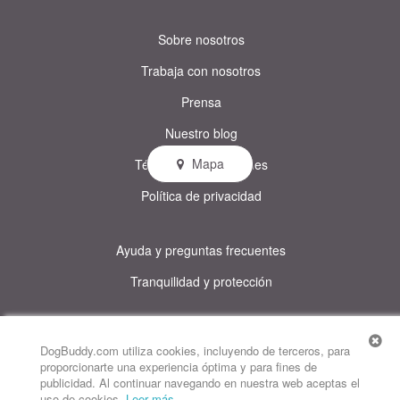
Sobre nosotros
Trabaja con nosotros
Prensa
Nuestro blog
Mapa
Términos y condiciones
Política de privacidad
Ayuda y preguntas frecuentes
Tranquilidad y protección
© DogBuddy. Todos los derechos reservados.
Este sitio utiliza cookies
DogBuddy.com utiliza cookies, incluyendo de terceros, para
proporcionarte una experiencia óptima y para fines de
DogBuddy Estados Unidos
DogBuddy Reino Unido
DogBuddy Italia
publicidad. Al continuar navegando en nuestra web aceptas el
uso de cookies.
Leer más
.