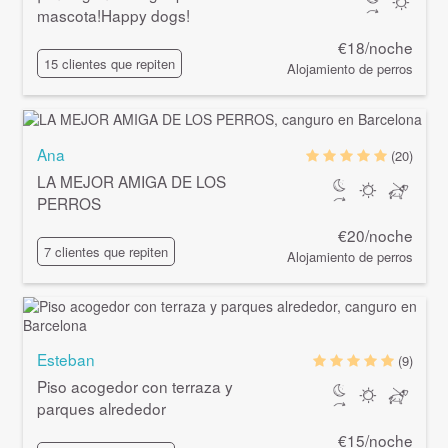
mascota!Happy dogs!
€18/noche
15 clientes que repiten
Alojamiento de perros
Ana
(20)
LA MEJOR AMIGA DE LOS
PERROS
€20/noche
7 clientes que repiten
Alojamiento de perros
Esteban
(9)
Piso acogedor con terraza y
parques alrededor
€15/noche