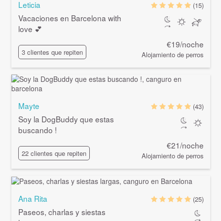
Leticia
(15)
Vacaciones en Barcelona with
love 💕
€19/noche
3 clientes que repiten
Alojamiento de perros
Mayte
(43)
Soy la DogBuddy que estas
buscando !
€21/noche
22 clientes que repiten
Alojamiento de perros
Ana Rita
(25)
Paseos, charlas y siestas