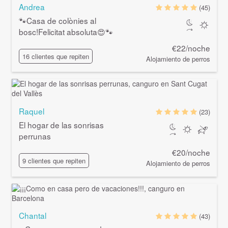
Andrea
(45)
🐾Casa de colònies al
bosc!Felicitat absoluta😍🐾
€22/noche
16 clientes que repiten
Alojamiento de perros
Raquel
(23)
El hogar de las sonrisas
perrunas
€20/noche
9 clientes que repiten
Alojamiento de perros
Chantal
(43)