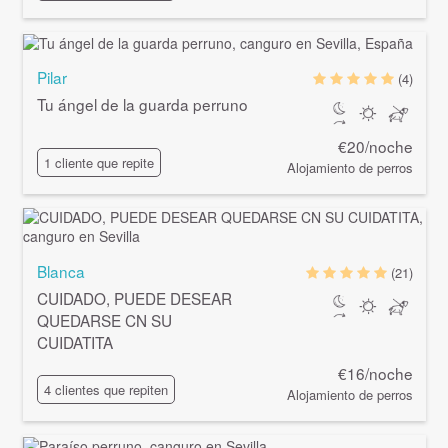
Pilar
(4)
Tu ángel de la guarda perruno
€20/noche
1 cliente que repite
Alojamiento de perros
Blanca
(21)
CUIDADO, PUEDE DESEAR
QUEDARSE CN SU
CUIDATITA
€16/noche
4 clientes que repiten
Alojamiento de perros