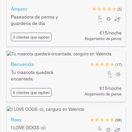
Amparo
(3)
Paseadora de perros y
guardería de día
€15/noche
3 clientes que repiten
Alojamiento de perros
Bienvenida
(17)
Tu mascota quedará
encantada
€15/noche
6 clientes que repiten
Alojamiento de perros
Ross
(98)
I LOVE DOGS :o)