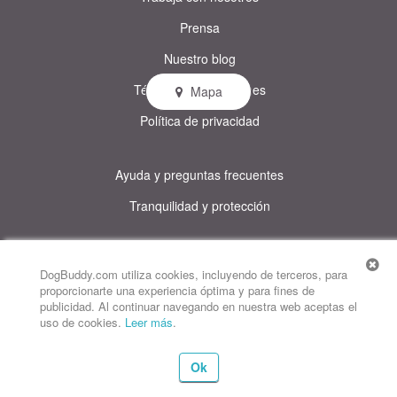
Prensa
Nuestro blog
Términos y condiciones
Mapa
Política de privacidad
Ayuda y preguntas frecuentes
Tranquilidad y protección
© DogBuddy. Todos los derechos reservados.
Este sitio utiliza cookies
DogBuddy.com utiliza cookies, incluyendo de terceros, para
proporcionarte una experiencia óptima y para fines de
DogBuddy Estados Unidos
DogBuddy Reino Unido
DogBuddy Italia
publicidad. Al continuar navegando en nuestra web aceptas el
uso de cookies.
Leer más
.
DogBuddy Francia
DogBuddy Alemania
DogBuddy Suecia
Ok
DogBuddy Noruega
DogBuddy Países Bajos