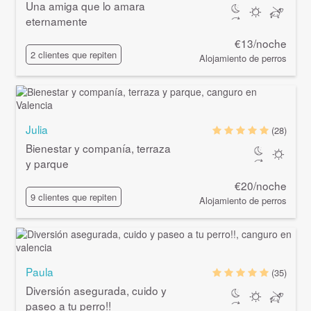
Una amiga que lo amara
eternamente
€13/noche
2 clientes que repiten
Alojamiento de perros
Julia
(28)
Bienestar y companía, terraza
y parque
€20/noche
9 clientes que repiten
Alojamiento de perros
Paula
(35)
Diversión asegurada, cuido y
paseo a tu perro!!