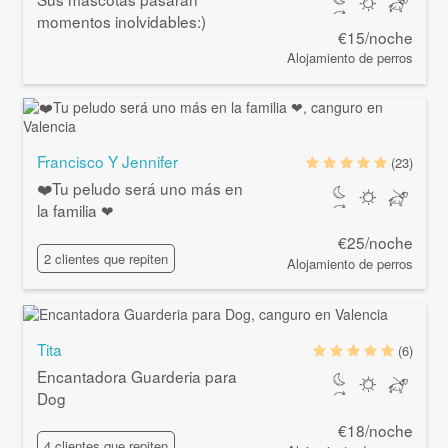
momentos inolvidables:)
€15/noche
Alojamiento de perros
Francisco Y Jennifer
(23)
❤️Tu peludo será uno más en
la familia ❤
€25/noche
2 clientes que repiten
Alojamiento de perros
Tita
(6)
Encantadora Guarderia para
Dog
€18/noche
4 clientes que repiten