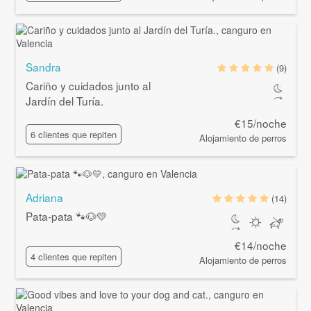
Sandra
(9)
Cariño y cuidados junto al
Jardín del Turía.
€15/noche
6 clientes que repiten
Alojamiento de perros
Adriana
(14)
Pata-pata 🐾🐶💛
€14/noche
4 clientes que repiten
Alojamiento de perros