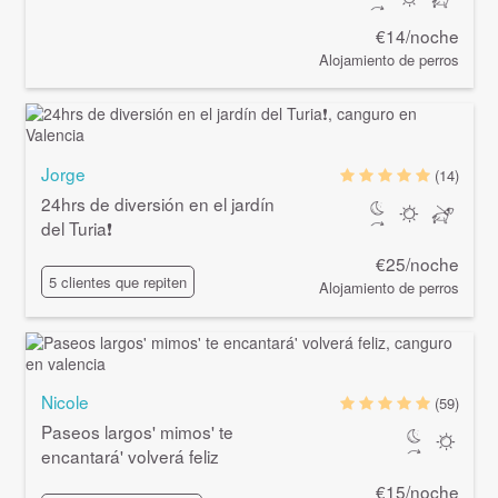
€14/noche
Alojamiento de perros
Jorge
(14)
24hrs de diversión en el jardín
del Turia❗️
€25/noche
5 clientes que repiten
Alojamiento de perros
Nicole
(59)
Paseos largos' mimos' te
encantará' volverá feliz
€15/noche