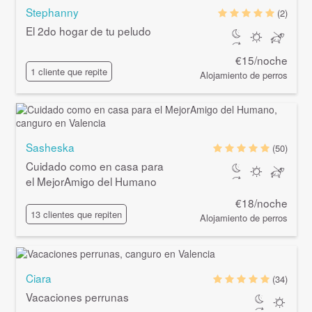
Stephanny
(2)
El 2do hogar de tu peludo
€15/noche
1 cliente que repite
Alojamiento de perros
Sasheska
(50)
Cuidado como en casa para
el MejorAmigo del Humano
€18/noche
13 clientes que repiten
Alojamiento de perros
Ciara
(34)
Vacaciones perrunas