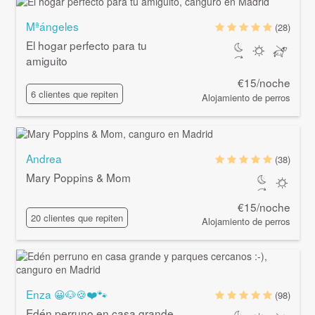
Mªángeles
(28)
El hogar perfecto para tu
amiguito
€15/noche
6 clientes que repiten
Alojamiento de perros
Andrea
(38)
Mary Poppins & Mom
€15/noche
20 clientes que repiten
Alojamiento de perros
Enza 😀🐶🍪❤️🐾
(98)
Edén perruno en casa grande