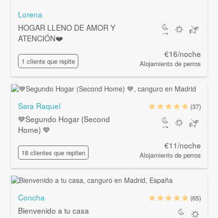
Lorena
HOGAR LLENO DE AMOR Y
ATENCIÓN❤️
€16/noche
1 cliente que repite
Alojamiento de perros
Sara Raquel
(37)
💙Segundo Hogar (Second
Home) 💙
€11/noche
18 clientes que repiten
Alojamiento de perros
Concha
(65)
Bienvenido a tu casa