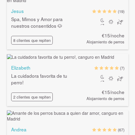
Jesus
(19)
Spa, Mimos y Amor para
nuestros consentidos 🐶
€15/noche
8 clientes que repiten
Alojamiento de perros
Elizabeth
(7)
La cuidadora favorita de tu
perro!
€15/noche
2 clientes que repiten
Alojamiento de perros
Andrea
(67)