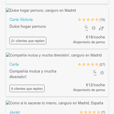
Carla Victoria
(75)
Dulce hogar perruno
€18/noche
21 clientes que repiten
Alojamiento de perros
Carla
(27)
Compañía mutua y mucha
diversión!
€12/noche
6 clientes que repiten
Alojamiento de perros
Javier
(7)