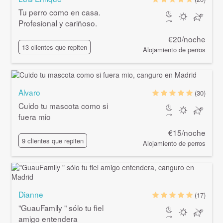
Tu perro como en casa.
Profesional y cariñoso.
€20/noche
13 clientes que repiten
Alojamiento de perros
Alvaro
(30)
Cuido tu mascota como si
fuera mio
€15/noche
9 clientes que repiten
Alojamiento de perros
Dianne
(17)
"GuauFamily " sólo tu fiel
amigo entendera