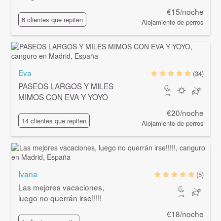
€15/noche
6 clientes que repiten
Alojamiento de perros
Eva
(34)
PASEOS LARGOS Y MILES
MIMOS CON EVA Y YOYO
€20/noche
14 clientes que repiten
Alojamiento de perros
Ivana
(5)
Las mejores vacaciones,
luego no querrán irse!!!!!
€18/noche