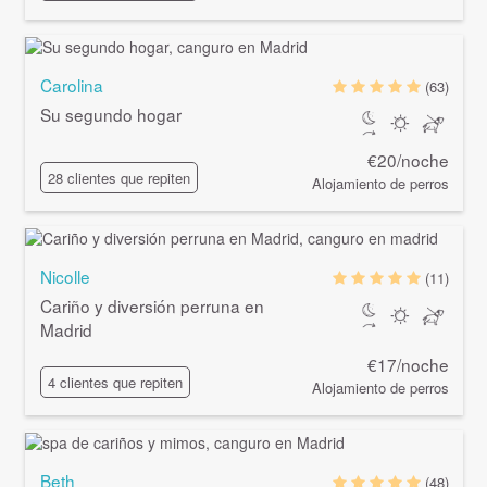
Carolina
(63)
Su segundo hogar
€20/noche
28 clientes que repiten
Alojamiento de perros
Nicolle
(11)
Cariño y diversión perruna en
Madrid
€17/noche
4 clientes que repiten
Alojamiento de perros
Beth
(48)